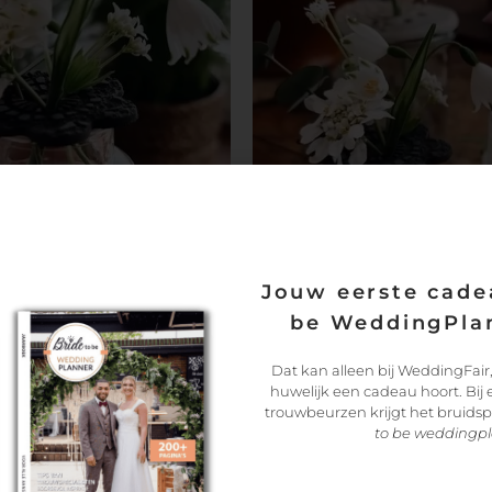
wuid.flauschig
l):
Als de klei droog is, kun je de cirkel een mooie kleur geven die helema
ten, vrolijke kleuren of een stoer metallic effect. Laat de verf goed d
ment van de waarheid is aangebroken! Plaats de gedroogde en geverf