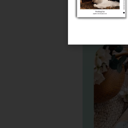
opening van je vaas. Stee
een prachtige, zelfgema
Klik op de a