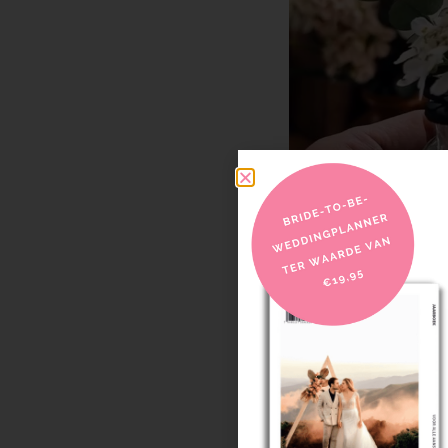
6. Kleurenfeest (optionee
Denk aan zachte pasteltin
gaat.
7. De grote finale:
Het mo