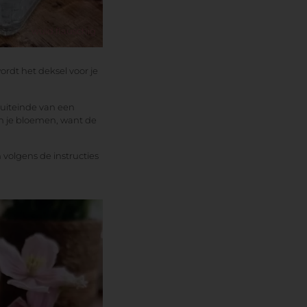
lanner
cadeau!
wuid.flauschig
NU BESTELLEN
wordt het deksel voor je
t uiteinde van een
van je bloemen, want de
volgens de instructies