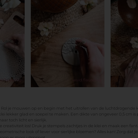
d.flauschig
wuid.flauschig
Rol je mouwen op en begin met het uitrollen van de luchtdrogende k
lei lekker glad en soepel te maken. Een dikte van ongeveer 0,5 cm is 
ar toch licht en sierlijk.
e creativiteit los! Druk je stempels zachtjes in de klei en maak een fant
ometrische look of liever voor sierlijke bloemen? Alles kan! Zorg dat je
roon er mooi uitspringt.