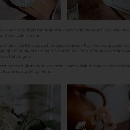
to be weddingp
wuid.flauschig
RESERVEREN
Pak een glas of iets ronds en steek een perfecte cirkel uit de klei. Dit 
oorheen zullen steken.
ken:
Terwijl de klei nog zacht is, gebruik je een klein voorwerp zoals he
 gaatjes in de cirkel te maken. Maak ze net iets groter dan de stelen 
jdens het drogen.
mt het moeilijkste deel… wachten! Laat je kleikunstwerk goed drogen 
t duurt meestal 24 tot 48 uur.