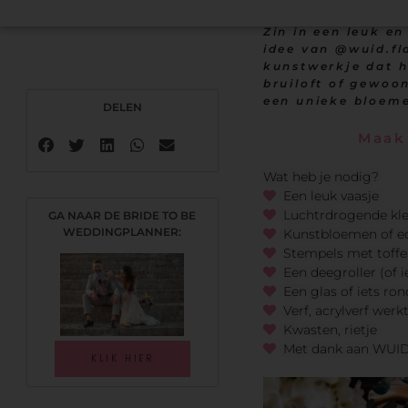
Zin in een leuk en
idee van @wuid.fl
kunstwerkje dat he
bruiloft of gewoon
een unieke bloeme
Maak 
Wat heb je nodig?
Een leuk vaasje
Luchtrdrogende kle
Kunstbloemen of ech
Stempels met toffe
Een deegroller (of i
Een glas of iets ro
Verf, acrylverf werk
Kwasten, rietje
Met dank aan WUID