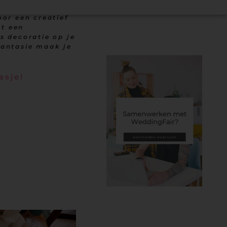
oor een creatief
ot een
ls decoratie op je
 fantasie maak je
asje!