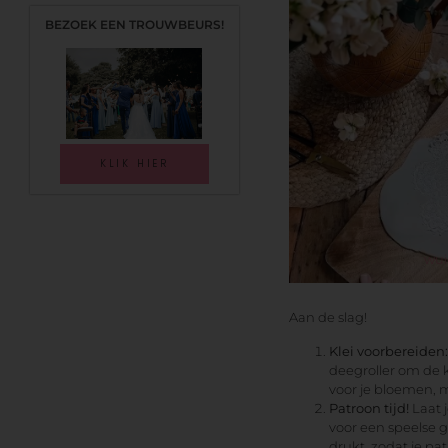
wui
Aan de slag!
Klei voorbereiden:
deegroller om de k
voor je bloemen, ma
Patroon tijd!
Laat j
voor een speelse ge
drukt, zodat je pat