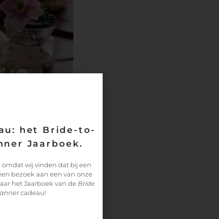
wuid.flauschig
al bij jouw stijl past.
rogen voordat je verder
de kleicirkel op de