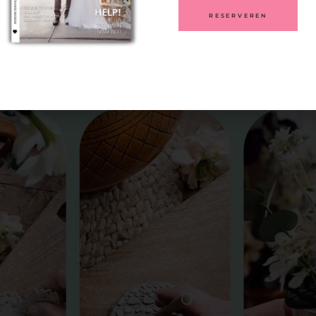
k je bloemen door de gaatjes en schik ze mooi zodat ze vrolijk uitwaaie
akte bloemenhouder die je vaasje omtovert tot een uniek kunstwerk!
fbeelding hieronder voor een filmp