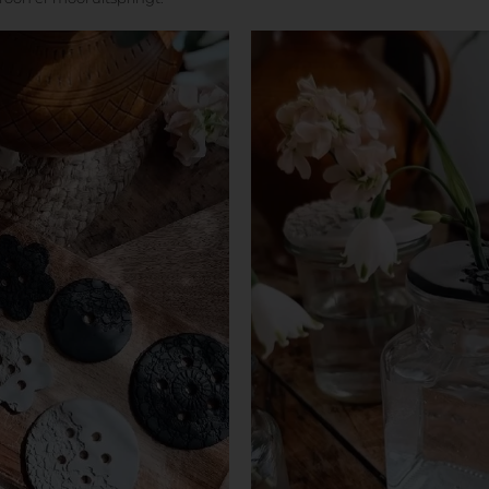
Jouw eerste cadea
be WeddingPlan
Dat kan alleen bij WeddingFair,
huwelijk een cadeau hoort. Bij
trouwbeurzen krijgt het bruids