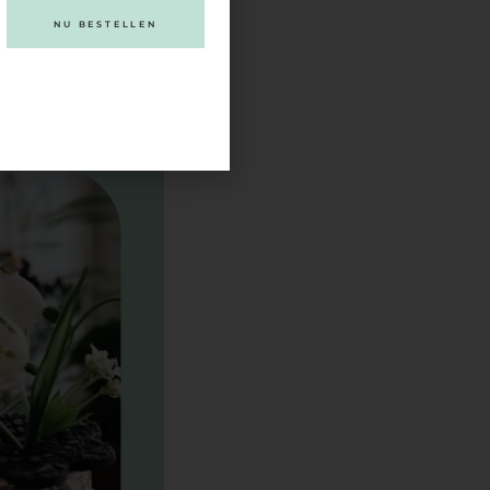
ren. Voilà, je hebt nu
je!