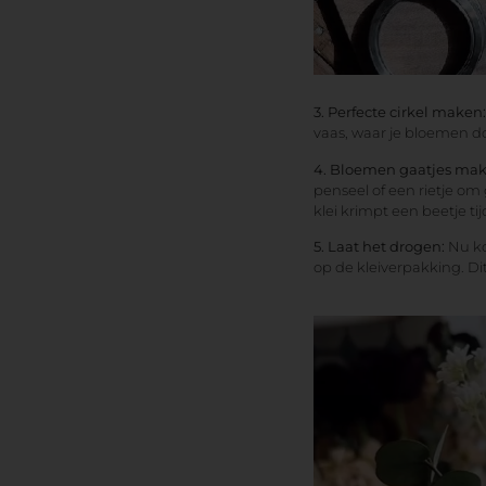
3. Perfecte cirkel maken:
vaas, waar je bloemen d
4. Bloemen gaatjes ma
penseel of een rietje om
klei krimpt een beetje ti
5. Laat het drogen:
Nu ko
op de kleiverpakking. Di