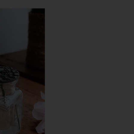
u: het Bride-to-
ner Jaarboek.
 omdat wij vinden dat bij een
 een bezoek aan een van onze
paar het Jaarboek van de
Bride