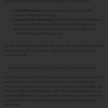
Deze twee basisverschijningen leggen we naast elkaar:
Hetzelfde design:
alle drukwerken voor de bruiloft
hebben hetzelfde ontwerp.
Het op elkaar afstemmen
van alle drukwerken betekent
dat je verschillende drukwerkjes verzamelt met een
gemeenschappelijk element, zoals thema, kleur, enz.
zodat alles goed bij elkaar past.
Er zijn voor- en nadelen aan elke optie. Bekijk de onderstaande
voorbeelden om een idee te krijgen van welke optie bij jullie
trouwstijl past.
Hetzelfde design voor al het trouwdrukwerk
Dit is dus een pakket voor trouwkaarten waarbij alle elementen
een identiek ontwerp, kleurenschema en stijl hebben. Het
creëert een samenhangende en harmonieuze uitstraling in de
hele set. Met hetzelfde design heeft alles dezelfde look, van de
save-the-dates tot de trouwkaarten, RSVP-kaarten, ceremonie-
programma’s en bedankkaartjes bereik je een consistente
esthetiek.