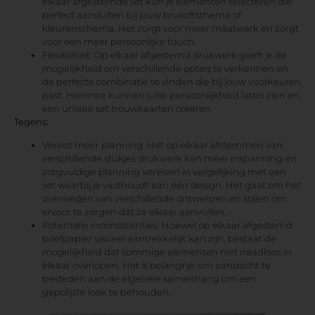
elkaar afgestemde set kun je elementen selecteren die
perfect aansluiten bij jouw bruiloftsthema of
kleurenschema. Het zorgt voor meer maatwerk en zorgt
voor een meer persoonlijke touch.
Flexibiliteit: Op elkaar afgestemd drukwerk geeft je de
mogelijkheid om verschillende opties te verkennen en
de perfecte combinatie te vinden die bij jouw voorkeuren
past. Hiermee kunnen jullie persoonlijkheid laten zien en
een unieke set trouwkaarten creëren.
Tegens:
Vereist meer planning: Het op elkaar afstemmen van
verschillende stukjes drukwerk kan meer inspanning en
zorgvuldige planning vereisen in vergelijking met een
set waarbij je vasthoudt aan één design. Het gaat om het
overwegen van verschillende ontwerpen en stijlen om
ervoor te zorgen dat ze elkaar aanvullen.
Potentiële inconsistenties: Hoewel op elkaar afgestemd
briefpapier visueel aantrekkelijk kan zijn, bestaat de
mogelijkheid dat sommige elementen niet naadloos in
elkaar overlopen. Het is belangrijk om aandacht te
besteden aan de algehele samenhang om een
gepolijste look te behouden.