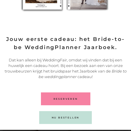
BEZOEK EEN TROUWBEURS!
Jouw eerste cadeau: het Bride-to-
be WeddingPlanner Jaarboek.
Dat kan alleen bij WeddingFair, omdat wij vinden dat bij een
huwelijk een cadeau hoort. Bij een bezoek aan een van onze
KLIK HIER
trouwbeurzen krijgt het bruidspaar het Jaarboek van de
Bride to
be weddingplanner
cadeau!
RESERVEREN
Dit kan ook interessant voor je zijn:
NU BESTELLEN