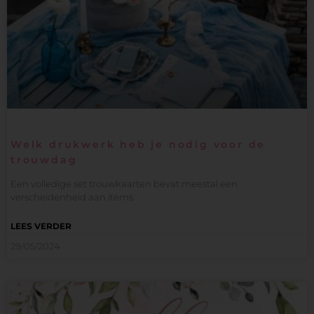
Welk drukwerk heb je nodig voor de
trouwdag
Een volledige set trouwkaarten bevat meestal een
verscheidenheid aan items
LEES VERDER
29/05/2024