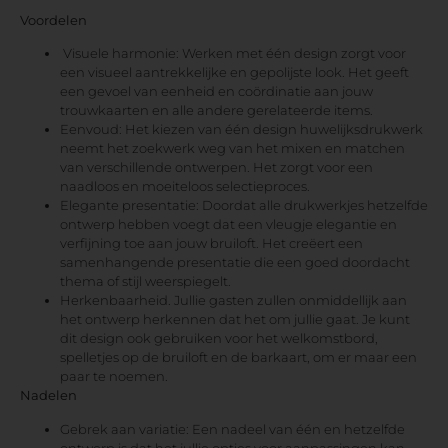
Voordelen
Visuele harmonie: Werken met één design zorgt voor
een visueel aantrekkelijke en gepolijste look. Het geeft
een gevoel van eenheid en coördinatie aan jouw
trouwkaarten en alle andere gerelateerde items.
Eenvoud: Het kiezen van één design huwelijksdrukwerk
neemt het zoekwerk weg van het mixen en matchen
van verschillende ontwerpen. Het zorgt voor een
naadloos en moeiteloos selectieproces.
Elegante presentatie: Doordat alle drukwerkjes hetzelfde
ontwerp hebben voegt dat een vleugje elegantie en
verfijning toe aan jouw bruiloft. Het creëert een
samenhangende presentatie die een goed doordacht
thema of stijl weerspiegelt.
Herkenbaarheid. Jullie gasten zullen onmiddellijk aan
het ontwerp herkennen dat het om jullie gaat. Je kunt
dit design ook gebruiken voor het welkomstbord,
spelletjes op de bruiloft en de barkaart, om er maar een
paar te noemen.
Nadelen
Gebrek aan variatie: Een nadeel van één en hetzelfde
ontwerp is dat het jullie opties voor aanpassingen kan