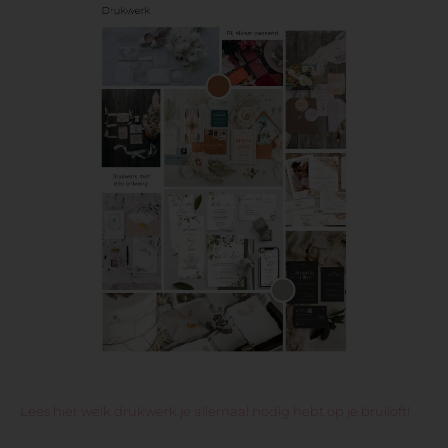
Lees hier welk drukwerk je allemaal nodig hebt op je bruiloft!