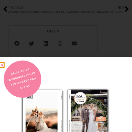
PREVIOUS
NEXT
Lavendel kleurenschema voor de bruiloft met de kleur van 2023
Welk drukwerk heb je nodig voor de trouwdag
DELEN
GA NAAR DE BRIDE TO BE
WEDDINGPLANNER:
KLIK HIER