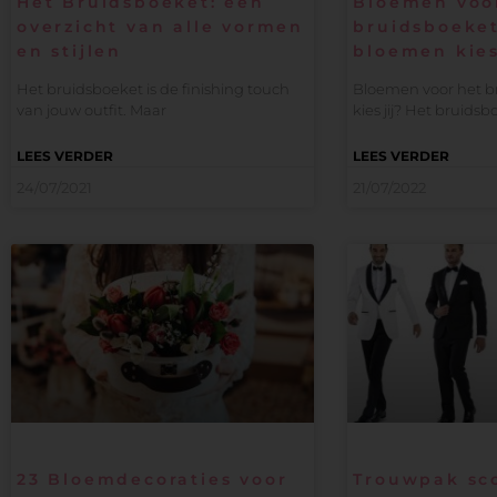
Het Bruidsboeket: een
Bloemen voo
overzicht van alle vormen
bruidsboeket
en stijlen
bloemen kies 
Het bruidsboeket is de finishing touch
Bloemen voor het b
van jouw outfit. Maar
kies jij? Het bruidsb
LEES VERDER
LEES VERDER
24/07/2021
21/07/2022
23 Bloemdecoraties voor
Trouwpak sc