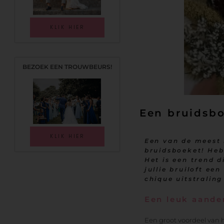
KLIK HIER
BEZOEK EEN TROUWBEURS!
Een bruidsb
KLIK HIER
Een van de meest b
bruidsboeket! He
Het is een trend d
jullie bruiloft ee
chique uitstralin
Een leuk aand
Een groot voordeel van 