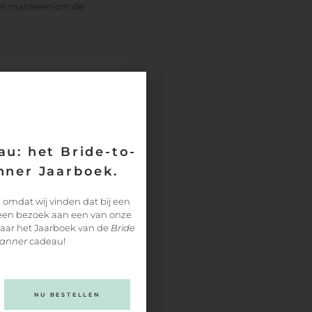
meer manieren om de
mogelijk om je eigen
wat je mooi vind en kies
 op de grote dag.
u: het Bride-to-
ner Jaarboek.
 omdat wij vinden dat bij een
 een bezoek aan een van onze
paar het Jaarboek van de
Bride
lanner
cadeau!
NU BESTELLEN