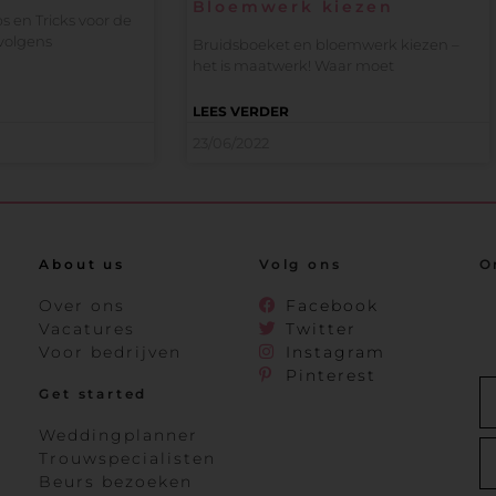
Bloemwerk kiezen
s en Tricks voor de
volgens
Bruidsboeket en bloemwerk kiezen –
het is maatwerk! Waar moet
LEES VERDER
23/06/2022
About us
Volg ons
O
Over ons
Facebook
Vacatures
Twitter
Voor bedrijven
Instagram
Pinterest
Get started
Weddingplanner
Trouwspecialisten
Beurs bezoeken