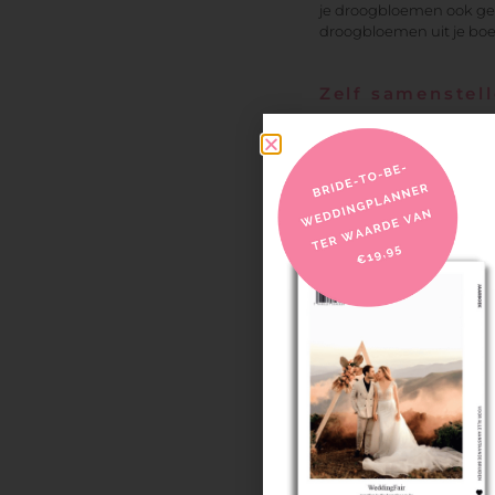
je droogbloemen ook gebr
droogbloemen uit je boek
Zelf samenstel
Het bruidsboeket kan al
bruidsboeket samen met d
vervolgens samen met de 