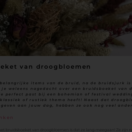
oeket van droogbloemen
elangrijke items van de bruid, na de bruidsjurk is
b je weleens nagedacht over een bruidsboeket van
ie perfect past bij een bohemian of festival weddi
n klassiek of rustiek thema heeft! Naast dat droog
g geven aan jouw dag, hebben ze ook nog veel ande
enken
het bruidsboeket van droogbloemen is dat ze lang meegaan! Ze zijn n