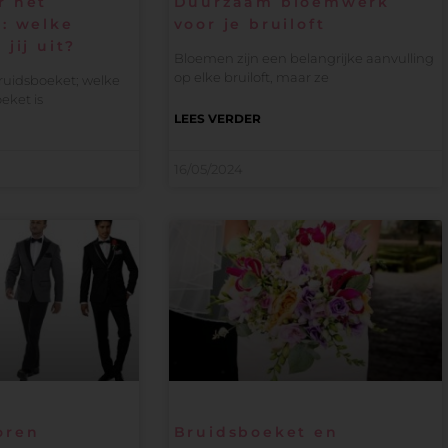
r het
Duurzaam bloemwerk
: welke
voor je bruiloft
jij uit?
Bloemen zijn een belangrijke aanvulling
op elke bruiloft, maar ze
ruidsboeket; welke
oeket is
LEES VERDER
16/05/2024
oren
Bruidsboeket en