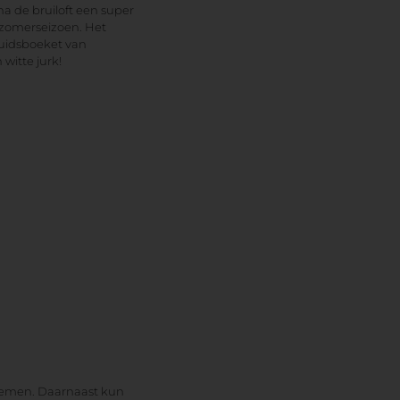
a de bruiloft een super
t zomerseizoen. Het
bruidsboeket van
witte jurk!
loemen. Daarnaast kun