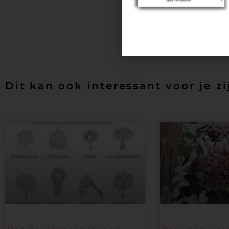
PREVIOUS
In the spotlight – trouwnieuws
Dit kan ook interessant voor je zi