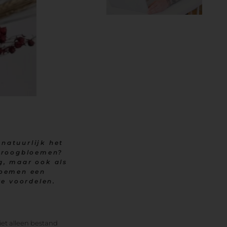
 natuurlijk het
 droogbloemen?
ng, maar ook als
bloemen een
re voordelen.
iet alleen bestand