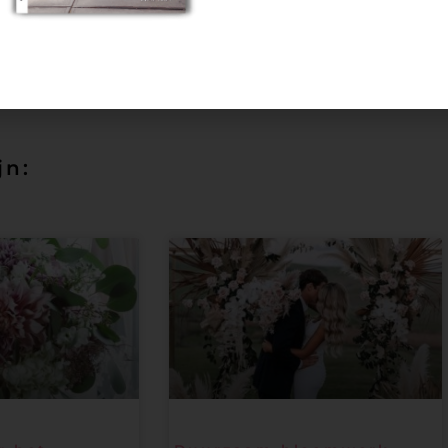
Instagram
Facebook
Waaraan moet jull
jn: