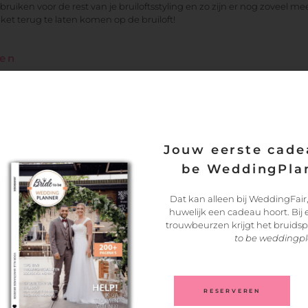
uiken voor de rest van je bruiloftsstyling en zo zijn er nog zoveel 
et terug te laten komen op de bruiloft!
len
 een aantal dagen van te voren klaargezet worden en daardoor is het 
e bloemist samen te stellen, hoe leuk is dat! Laat een foto zien van 
bloemist de materialen uit. Je bent nu helemaal klaar om te stralen
Jouw eerste cadea
Geschreven door Decoflorall
be WeddingPlan
Dat kan alleen bij WeddingFair,
huwelijk een cadeau hoort. Bij
trouwbeurzen krijgt het bruids
to be weddingp
RESERVEREN