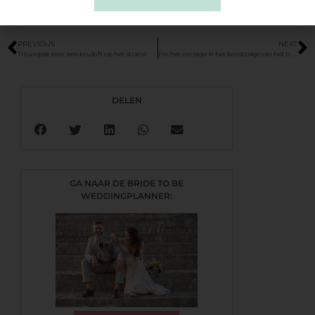
PREVIOUS
NEXT
Trouwpak voor een bruiloft op het strand
Pochet corsage in het borstzakje van het trouwpak
DELEN
GA NAAR DE BRIDE TO BE
WEDDINGPLANNER: