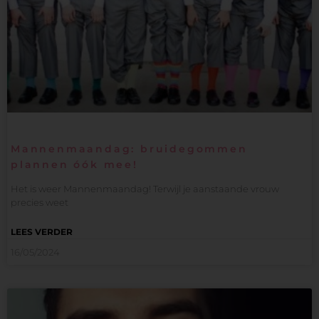
Mannenmaandag: bruidegommen
plannen óók mee!
Het is weer Mannenmaandag! Terwijl je aanstaande vrouw
precies weet
LEES VERDER
16/05/2024