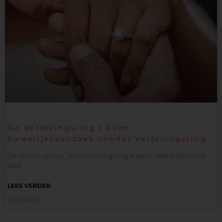
De Verlovingsring | Geen
huwelijksaanzoek zonder verlovingsring
De verlovingsring… Een verlovingsring kopen… Het is de eerste
stap
LEES VERDER
21/02/2022