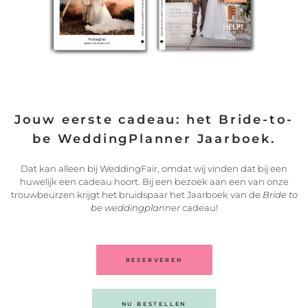
Jouw eerste cadeau: het Bride-to-
be WeddingPlanner Jaarboek.
Dat kan alleen bij WeddingFair, omdat wij vinden dat bij een
huwelijk een cadeau hoort. Bij een bezoek aan een van onze
trouwbeurzen krijgt het bruidspaar het Jaarboek van de
Bride to
be weddingplanner
cadeau!
Bij je uiteindelijke keuze moet je natuurlijk ook rekening
houden met jouw persoonlijke stijl, lichaamstype en
voorkeuren. Het wordt altijd aanbevolen om verschillende
RESERVEREN
opties te proberen om de beste pasvorm en algehele
uitstraling voor de bruidegom op deze speciale dag te
garanderen.
Lees hier
welke stappen je moet nemen om het
NU BESTELLEN
perfecte trouwpak opmaat te vinden