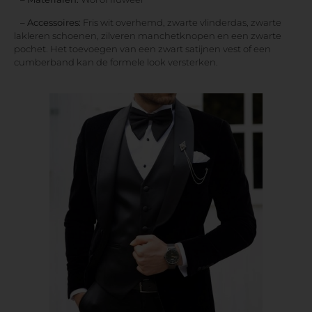
– Accessoires:
Fris wit overhemd, zwarte vlinderdas, zwarte
lakleren schoenen, zilveren manchetknopen en een zwarte
pochet. Het toevoegen van een zwart satijnen vest of een
cumberband kan de formele look versterken.