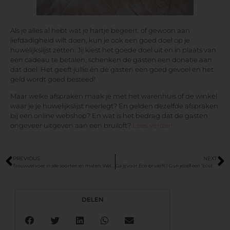
Als je alles al hebt wat je hartje begeert, of gewoon aan
liefdadigheid wilt doen, kun je ook een goed doel op je
huwelijkslijst zetten. Jij kiest het goede doel uit en in plaats van
een cadeau te betalen, schenken de gasten een donatie aan
dat doel. Het geeft jullie én de gasten een goed gevoel en het
geld wordt goed besteed!
Maar welke afspraken maak je met het warenhuis of de winkel
waar je je huwelijkslijst neerlegt? En gelden dezelfde afspraken
bij een online webshop? En wat is het bedrag dat de gasten
ongeveer uitgeven aan een bruiloft?
Lees verder!
PREVIOUS
NEXT
Trouwvervoer in alle soorten en maten. Welke kies jij?
Ga jij voor Eco bruiloft? Gun jezelf een ‘Ecotastic’ bruiloft!
DELEN