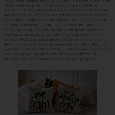
rustig kijken waar je de bon aan uitgeeft. Misschien wonen jullie
al een tijdje samen en zijn de huishoudelijke artikelen al
gekocht. Dan zou je bijvoorbeeld je huwelijksreis kunnen laten
financieren! Deel de reis op in verschillende onderdelen zodat
de bedragen realistisch blijven voor een cadeau. Denk aan de
vliegreis, twee overnachtingen in het eerste hotel en de boot
trip langs de buureilanden. Zo hebben de gevers een beeld
van wat ze precies geven en kunnen jullie op reis! Maak een
persoonlijke bruidspagina aan en eindig met de reis van je
leven. En wat dacht je van andere ervaringen die je zeker nog
een keer in je leven wilt doen? Die luchtballonvaart kan ook op
de huwelijkslijst! Ook abonnementen op tijdschriften of
kranten worden steeds vaker op de huwelijkslijst gezet.