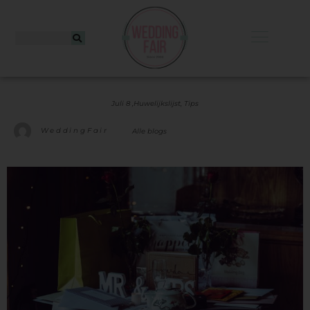
Juli 8 ,
Huwelijkslijst
,
Tips
WeddingFair
Alle blogs