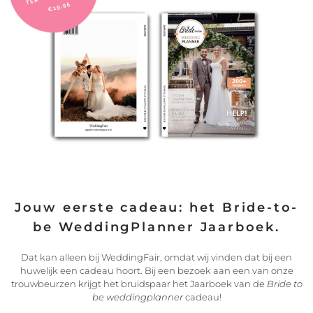
Hoe je de juiste sportbeha kiest
Ongeacht uw borstomvang, de juiste sportbeha is essentieel
voor uw
LEES VERDER
21/02/2022
Jouw eerste cadeau: het Bride-to-
be WeddingPlanner Jaarboek.
Dat kan alleen bij WeddingFair, omdat wij vinden dat bij een
huwelijk een cadeau hoort. Bij een bezoek aan een van onze
trouwbeurzen krijgt het bruidspaar het Jaarboek van de
Bride to
be weddingplanner
cadeau!