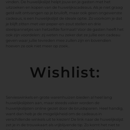
vinden. De huwelijkslijst helpt jouw en je gasten met het
uitzoeken en kopen van de huwelijkscadeaus. Als je niet graag
geld wilt ontvangen op je bruiloft, maar ook geen ongewenste
cadeaus, is een huwelijkslijst de ideale optie. Zo voorkom je dat
je blijft zitten met vier peper-en-zout stellen en drie
steelpannetjes van hetzelfde formaat! Voor de gasten heeft het
ook zijn voordelen: zij weten nu zeker dat ze jullie een cadeau
geven waar jullie tevreden mee zullen zijn en bovendien
hoeven ze ook niet meer op zoek..
Wishlist:
Servieswinkels en grote warenhuizen bieden al heel lang
huwelijkslijsten aan, maar steeds vaker worden de
huwelijkslijsten online gezet door de bruidsparen. Heel handig,
want dan heb je de mogelijkheid om de cadeaus in
verschillende winkels uit te kiezen! De link naar de huwelijkslijst
zet je in de trouwkaart als vrijblijvende tip. Zo komt het niet te