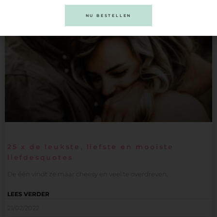
NU BESTELLEN
25 x de leukste, liefste en mooiste
liefdesquotes
De één vindt ze maar cheesy en veel te overdreven,
LEES VERDER
21/02/2022