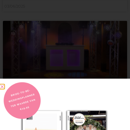
03/06/2025
Een trouwfeest om nooit meer te
vergeten!
Na een lange dag vol emoties is het tijd om
LEES VERDER