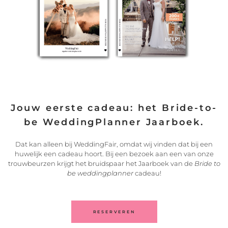
24/06/2021
Jouw eerste cadeau: het Bride-to-
be WeddingPlanner Jaarboek.
Dat kan alleen bij WeddingFair, omdat wij vinden dat bij een
huwelijk een cadeau hoort. Bij een bezoek aan een van onze
trouwbeurzen krijgt het bruidspaar het Jaarboek van de
Bride to
Stukjes natuur op de bruiloft
be weddingplanner
cadeau!
De natuur is iets moois. Jij weet het, wij weten
LEES VERDER
RESERVEREN
16/05/2024