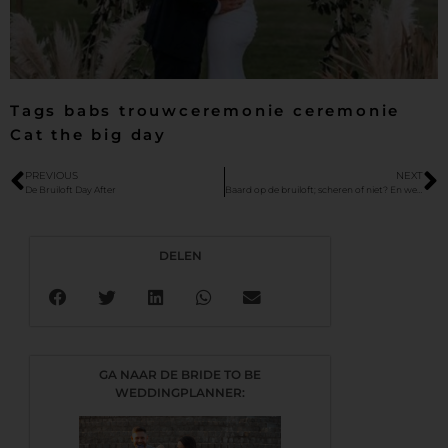
Tags babs trouwceremonie ceremonie
Cat the big day
PREVIOUS
NEXT
De Bruiloft Day After
Baard op de bruiloft; scheren of niet? En welke vorm is hip?!
DELEN
GA NAAR DE BRIDE TO BE
WEDDINGPLANNER: