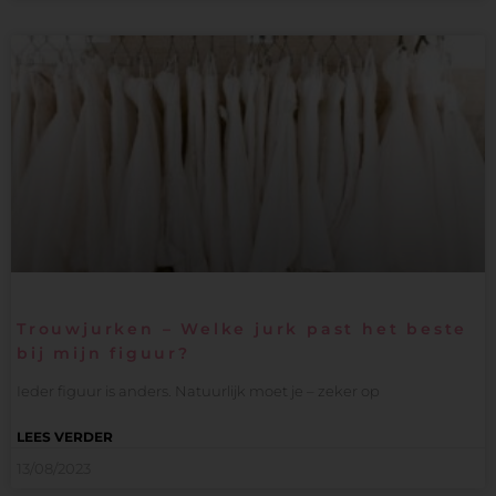
Trouwjurken – Welke jurk past het beste
bij mijn figuur?
Ieder figuur is anders. Natuurlijk moet je – zeker op
LEES VERDER
13/08/2023