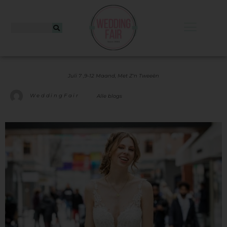
Juli 7 ,
9-12 Maand
,
Met Z'n Tweeën
WeddingFair
Alle blogs