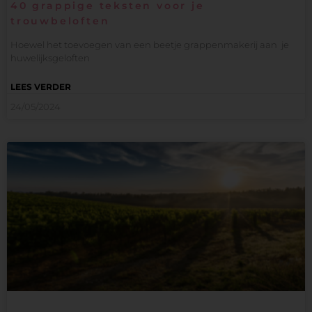
40 grappige teksten voor je
trouwbeloften
Hoewel het toevoegen van een beetje grappenmakerij aan je
huwelijksgeloften
LEES VERDER
24/05/2024