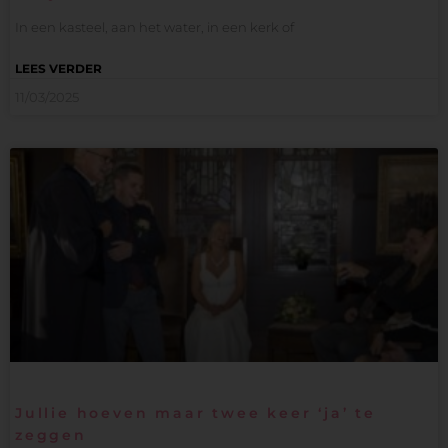
In een kasteel, aan het water, in een kerk of
LEES VERDER
11/03/2025
Jullie hoeven maar twee keer ‘ja’ te
zeggen