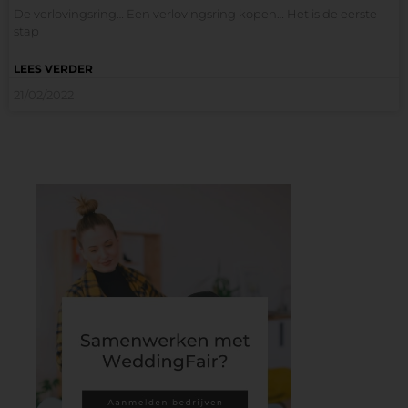
De verlovingsring… Een verlovingsring kopen… Het is de eerste
stap
LEES VERDER
21/02/2022