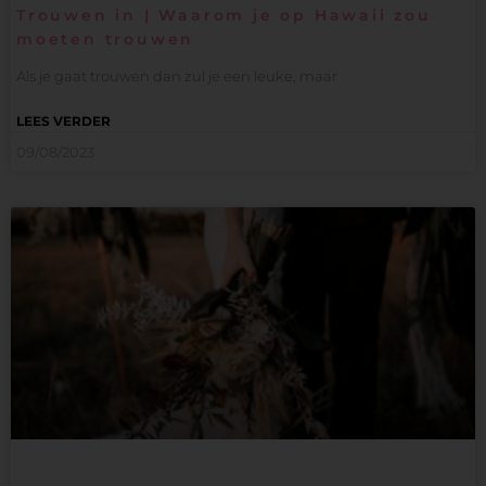
Trouwen in | Waarom je op Hawaii zou
moeten trouwen
Als je gaat trouwen dan zul je een leuke, maar
LEES VERDER
09/08/2023