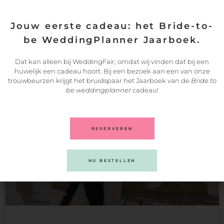
KLIK HIER
Jouw eerste cadeau: het Bride-to-
be WeddingPlanner Jaarboek.
Dat kan alleen bij WeddingFair, omdat wij vinden dat bij een
Dit kan ook interessant voor je zijn:
huwelijk een cadeau hoort. Bij een bezoek aan een van onze
trouwbeurzen krijgt het bruidspaar het Jaarboek van de
Bride to
be weddingplanner
cadeau!
RESERVEREN
NU BESTELLEN