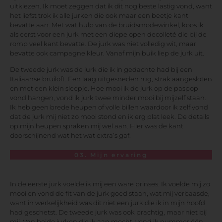
uitkiezen. Ik moet zeggen dat ik dit nog beste lastig vond, want
het liefst trok ik alle jurken die ook maar een beetje kant
bevatte aan. Met wat hulp van de bruidsmodewinkel, koos ik
als eerst voor een jurk met een diepe open decolleté die bij de
romp veel kant bevatte. De jurk was niet volledig wit, maar
bevatte ook campagne kleur. Vanaf mijn buik liep de jurk uit.
De tweede jurk was de jurk die ik in gedachte had bij een
Italiaanse bruiloft. Een laag uitgesneden rug, strak aangesloten
en met een klein sleepje. Hoe mooi ik de jurk op de paspop
vond hangen, vond ik jurk twee minder mooi bij mijzelf staan.
Ik heb geen brede heupen of volle billen waardoor ik zelf vond
dat de jurk mij niet zo mooi stond en ik erg plat leek. De details
op mijn heupen spraken mij wel aan. Hier was de kant
doorschijnend wat het wat extra’s gaf.
03. Mijn ervaring
In de eerste jurk voelde ik mij een ware prinses. Ik voelde mij zo
mooi en vond de fit van de jurk goed staan, wat mij verbaasde,
want in werkelijkheid was dit niet een jurk die ik in mijn hoofd
had geschetst. De tweede jurk was ook prachtig, maar niet bij
mij. Van beide jurken die ik aan mocht, vond ik nummer één