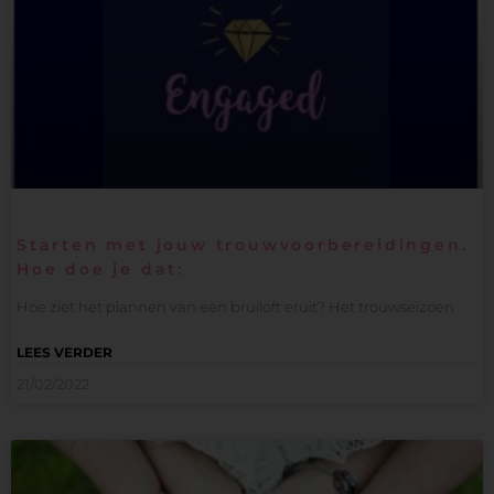
Starten met jouw trouwvoorbereidingen.
Hoe doe je dat:
Hoe ziet het plannen van een bruiloft eruit? Het trouwseizoen
LEES VERDER
21/02/2022