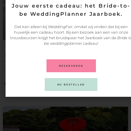
Jouw eerste cadeau: het Bride-to-
be WeddingPlanner Jaarboek.
Dat kan alleen bij WeddingFair, omdat wij vinden dat bij een
huwelijk een cadeau hoort. Bij een bezoek aan een van onze
trouwbeurzen krijgt het bruidspaar het Jaarboek van de
Bride t
be weddingplanner
cadeau!
Huwelijksaanzoeken tips – De beste 15
ideeën op een rij
RESERVEREN
Huwelijksaanzoeken tips… De beste 15 ideeën op een rij Hét
LEES VERDER
NU BESTELLEN
11/08/2022