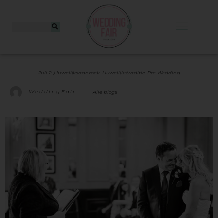
Juli 2 ,
Huwelijksaanzoek
,
Huwelijkstraditie
,
Pre Wedding
WeddingFair
Alle blogs