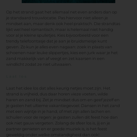
Op het strand gaat het allemaal net even anders dan op
je standaard trouwlocatie. Pas hiervoor niet alleen je
mindset aan, maar denk ook heel praktisch. Die strandtas
lijkt wel heel romantisch, maar is helemaal niet handig
voor al je kleine spulletjes. Kies bijvoorbeeld voor een
trendy telefoontasje dat je aan je bruidsmeisje kunt
geven. Zo kun je alles even nagaan: zoek in plaats van
schoenen naar leuke slippertjes, kies een jurk waar je het
zand makkelijk van af veegt en zet kaarsen in een
windlicht zodat ze niet uitwaaien.
Laat los
Laat het idee los dat alles keurig netjes moet zijn. Het
strand is vrijheid, dus daar horen vieze voeten, wilde
haren en zand bij. Zet je mindset dus om en geef jezelf en
je gasten het ultieme vakantiegevoel. Dansen in het zand
met een wijntje in je hand, of met zijn allen lachen en
schuilen voor de regen: je gasten zullen dit feest hoe dan
ook niet gauw vergeten. Zolang de sfeer los is, jij en je
partner genieten en er goede muziek is, is het feest
geweldig onder welke omstandigheid dan ook!