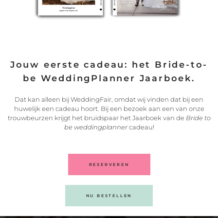
Jouw eerste cadeau: het Bride-to-
be WeddingPlanner Jaarboek.
Dat kan alleen bij WeddingFair, omdat wij vinden dat bij een
Volg altijd je hart | De ceremonie is hét
huwelijk een cadeau hoort. Bij een bezoek aan een van onze
trouwbeurzen krijgt het bruidspaar het Jaarboek van de
Bride to
moment waar jullie huwelijk begint
be weddingplanner
cadeau!
Het gevoel wat je ervaart tijdens de ceremonie is iets
LEES VERDER
RESERVEREN
05/07/2023
NU BESTELLEN