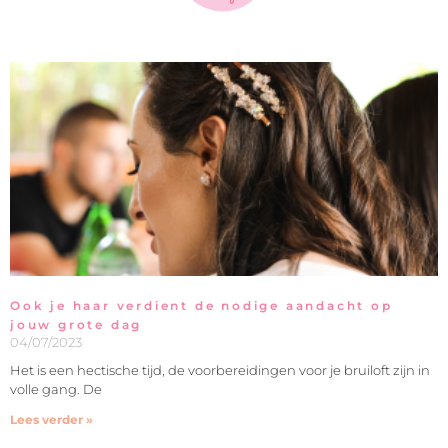
Ook je haar verdient de nodige aandacht op
jouw grote dag
04/07/2023
Het is een hectische tijd, de voorbereidingen voor je bruiloft zijn in
volle gang. De
Lees verder »