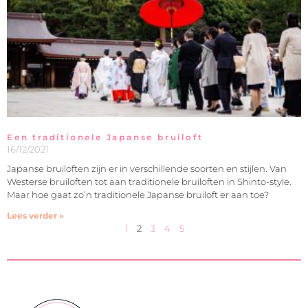
Een traditionele Japanse bruiloft
16/12/2021
Japanse bruiloften zijn er in verschillende soorten en stijlen. Van
Westerse bruiloften tot aan traditionele bruiloften in Shinto-style.
Maar hoe gaat zo’n traditionele Japanse bruiloft er aan toe?
Lees verder »
1
2
3
4
5