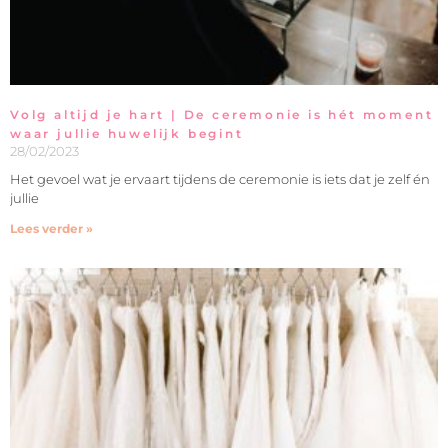
Volg altijd je hart | De ceremonie is hét moment
waar jullie huwelijk begint
28/02/2023
Het gevoel wat je ervaart tijdens de ceremonie is iets dat je zelf én
jullie
Lees verder »