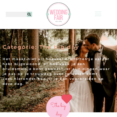
Categorie: The big day
Het maakt niet uit hoeveel bruiloften je eerder
hebt bijgewoond, of hoe vaak je een
bruidsmeisje bent geweest, er zijn dingen waar
je pas op je trouwdag over te weten komt.
Lees hieronder hoe jij je kan voorbreiden op
deze dag.