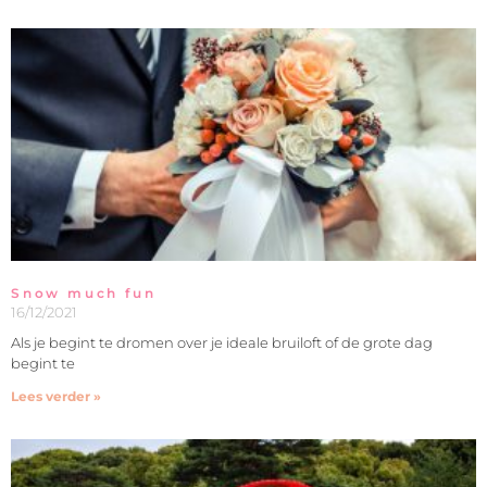
Snow much fun
16/12/2021
Als je begint te dromen over je ideale bruiloft of de grote dag
begint te
Lees verder »