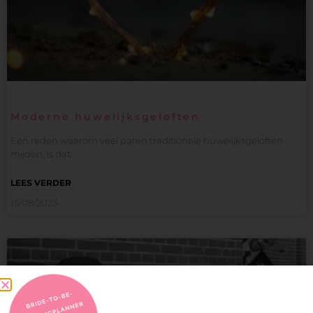
Moderne huwelijksgeloften
Een reden waarom veel paren traditionele huwelijksgeloften
mijden, is dat
LEES VERDER
15/08/2023