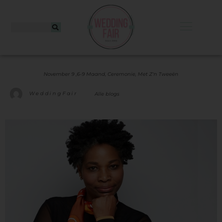
November 9 ,
6-9 Maand
,
Ceremonie
,
Met Z'n Tweeën
WeddingFair
Alle blogs