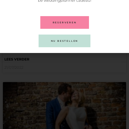
be weddingplanner
cadeau!
RESERVEREN
Inspiratie voor je bruiloft
NU BESTELLEN
“Inspiratie voor jouw Bruiloft; bij WeddingFair vind je” Alles in
LEES VERDER
21/07/2022