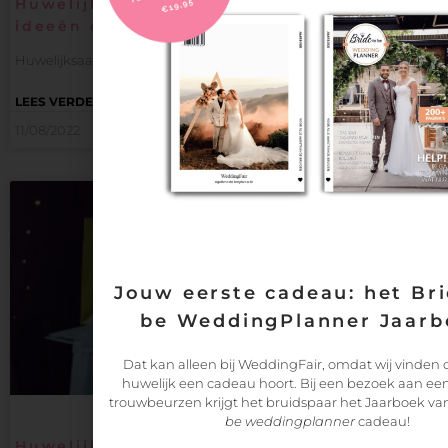
Huwelijksaanzoeken tips – De beste 15
ideeën op een rij
Huwelijksaanzoeken tips… De beste 15 ideeën op een rij Hét
LEES VERDER
11/08/2022
Jouw eerste cadeau: het Bri
be WeddingPlanner Jaarb
Dat kan alleen bij WeddingFair, omdat wij vinden d
huwelijk een cadeau hoort. Bij een bezoek aan ee
trouwbeurzen krijgt het bruidspaar het Jaarboek va
be weddingplanner
cadeau!
Huwelijkslijst: weer helemaal hip en