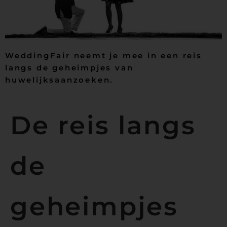
WeddingFair neemt je mee in een reis
langs de geheimpjes van
huwelijksaanzoeken.
De reis langs
de
geheimpjes