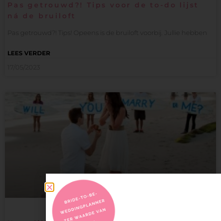
Pas getrouwd?! Tips voor de to-do lijst
ná de bruiloft
Pas getrouwd?! Tips! Opeens is de bruiloft voorbij. Jullie hebben
LEES VERDER
17/05/2023