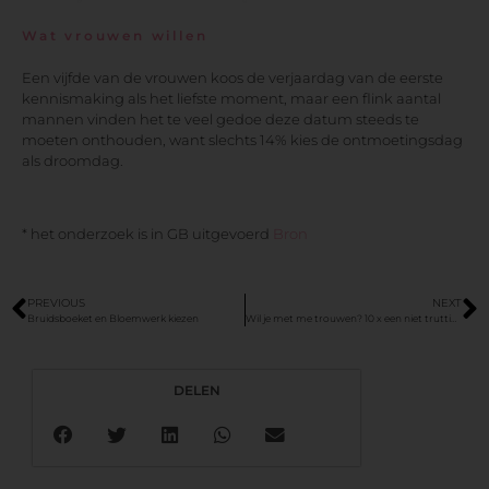
Wat vrouwen willen
Een vijfde van de vrouwen koos de verjaardag van de eerste
kennismaking als het liefste moment, maar een flink aantal
mannen vinden het te veel gedoe deze datum steeds te
moeten onthouden, want slechts 14% kies de ontmoetingsdag
als droomdag.
* het onderzoek is in GB uitgevoerd
Bron
PREVIOUS
NEXT
Bruidsboeket en Bloemwerk kiezen
Wil je met me trouwen? 10 x een niet truttig huwelijksaanzoek
DELEN